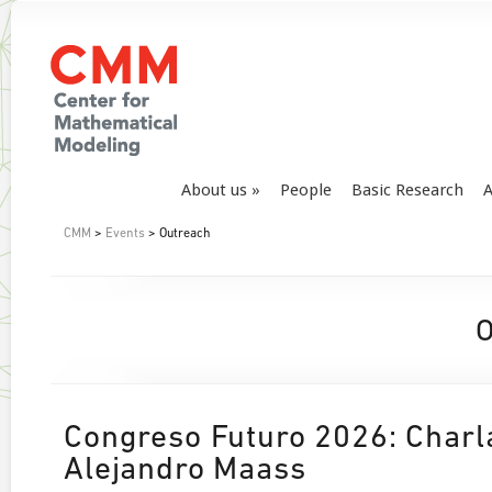
About us
People
Basic Research
A
CMM
>
Events
> Outreach
O
Congreso Futuro 2026: Char
Alejandro Maass