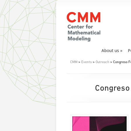
About us
P
CMM
>
Events
>
Outreach
> Congreso Fu
Congreso