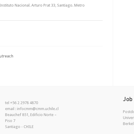
nstituto Nacional. Arturo Prat 33, Santiago. Metro
utreach
Job
tel +56 2 2978 4870
email : infocmm@cmm.uchile.cl
Postdo
Beauchef 851, Edificio Norte –
Univer
Piso 7
Berkel
Santiago - CHILE