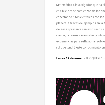
Matemático e investigador que ha s
en Chile desde comienzos de los años
conectando hitos científicos con los 
planeta. A través de ejemplos en la
de genes presentes en estos ecosis
ciencia, la conservación y las políti
experiencias para reflexionar sobre 
rol que tendrá este conocimiento en 
Lunes 12 de enero
/ BLOQUE 6 / In