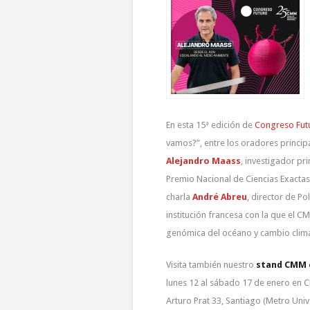
En esta 15ª edición de
Congreso Fut
vamos?”, entre los oradores principa
Alejandro Maass
, investigador pri
Premio Nacional de Ciencias Exactas
charla
André Abreu
, director de Po
institución francesa con la que el
genómica del océano y cambio climá
Visita también nuestro
stand CMM e
lunes 12 al sábado 17 de enero en C
Arturo Prat 33, Santiago (Metro Univ