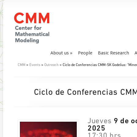
About us
People
Basic Research
A
CMM
>
Events
>
Outreach
> Ciclo de Conferencias CMM-SK Godelius: “Miner
Ciclo de Conferencias CMM
­Jueves
9 de o
2025
17:30 hrs.