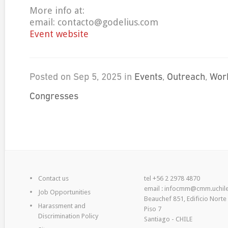
More info at:
email: contacto@godelius.com
Event website
Posted on Sep 5, 2025 in
Events
,
Outreach
,
Wor
Congresses
Contact us
tel +56 2 2978 4870
email : infocmm@cmm.uchile
Job Opportunities
Beauchef 851, Edificio Norte
Harassment and
Piso 7
Discrimination Policy
Santiago - CHILE