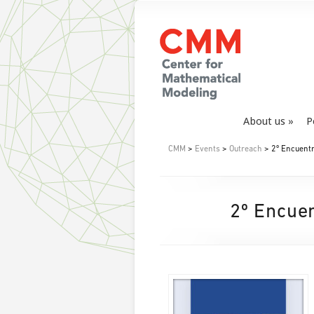
About us
P
CMM
>
Events
>
Outreach
> 2º Encuentr
2º Encuen