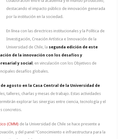
colaboración entre la academia y el mundo productivo,
destacando el impacto público de innovación generada
por la institución en la sociedad.
En línea con las directrices institucionales y la Política de
Investigación, Creación Artística e Innovación de la
Universidad de Chile, la
segunda edición de este
ación de la innovación con los desafíos y
esarial y social
, en vinculación con los Objetivos de
incipales desafíos globales.
3 de agosto en la Casa Central de la Universidad de
les, talleres, charlas y mesas de trabajo. Estas actividades
mitirán explorar las sinergias entre ciencia, tecnología y el
s concretos.
tico (CMM)
de la Universidad de Chile se hace presente a
novación, y del panel “Conocimiento e infraestructura para la