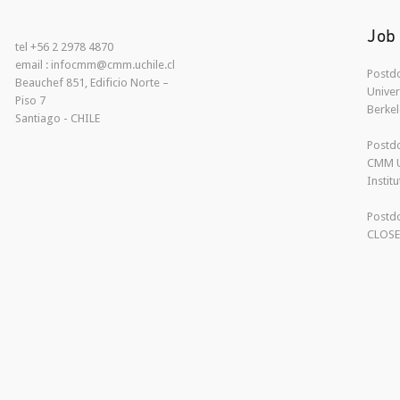
Job
tel +56 2 2978 4870
email : infocmm@cmm.uchile.cl
Postdo
Beauchef 851, Edificio Norte –
Univer
Piso 7
Berkel
Santiago - CHILE
Postdo
CMM U
Instit
Postdo
CLOS