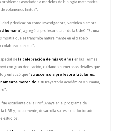
os problemas asociados a modelos de biología matemática,
 de volúmenes finitos”.
lidad y dedicación como investigadora, Verónica siempre
dad humana
”, agregó el profesor titular de la UdeC. “Es una
simpatía que se transmite naturalmente en el trabajo
 colaborar con ella”.
special de
la celebración de mis 60 años
en las Termas
apoyó con gran dedicación, cuidando numerosos detalles que
 y enfatizó que “
su ascenso a profesora titular es,
lenamente merecido
a su trayectoria académica y humana,
ro”.
n
fue estudiante de la Prof. Anaya en el programa de
la UBB y, actualmente, desarrolla su tesis de doctorado
e estudios.