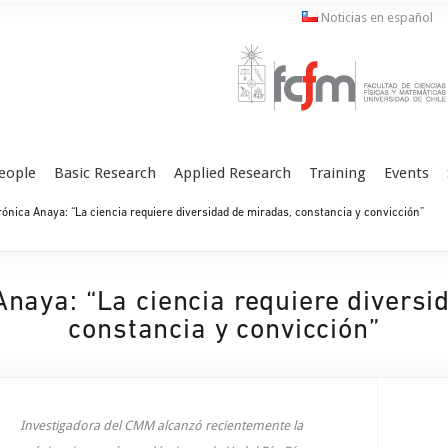
Noticias en español
eople
Basic Research
Applied Research
Training
Events
rónica Anaya: “La ciencia requiere diversidad de miradas, constancia y convicción”
Anaya: “La ciencia requiere divers
constancia y convicción”
Investigadora del CMM alcanzó recientemente la