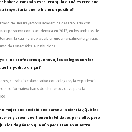
er haber alcanzado esta jerarquía o cuáles cree que
su trayectoria que lo hicieron posible?
ultado de una trayectoria académica desarrollada con
incorporación como académica en 2012, en los ámbitos de
xtensión, la cual ha sido posible fundamentalmente gracias
to de Matemática e institucional.
ye a los profesores que tuvo, los colegas con los
que ha podido dirigir?
res, el trabajo colaborativo con colegas y la experiencia
roceso formativo han sido elementos clave para la
ico.
o mujer que decidió dedicarse a la ciencia ¿Qué les
interés y creen que tienen habilidades para ello, pero
ejuicios de género que aún persisten en nuestra