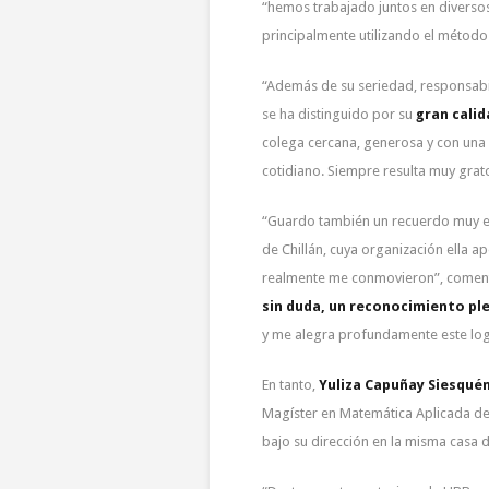
“hemos trabajado juntos en divers
principalmente utilizando el método
“Además de su seriedad, responsabi
se ha distinguido por su
gran cali
colega cercana, generosa y con una 
cotidiano. Siempre resulta muy grato
“Guardo también un recuerdo muy e
de Chillán, cuya organización ella 
realmente me conmovieron”, comentó
sin duda, un reconocimiento p
y me alegra profundamente este log
En tanto,
Yuliza Capuñay Siesqué
Magíster en Matemática Aplicada de 
bajo su dirección en la misma casa d