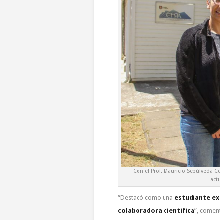
Con el Prof. Mauricio Sepúlveda Co
act
“Destacó como una
estudiante ex
colaboradora científica
”, comen