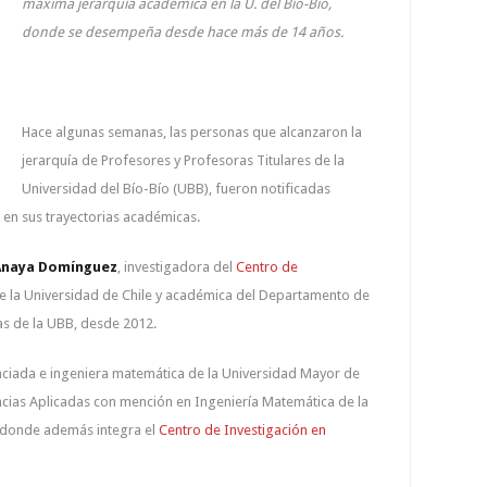
máxima jerarquía académica en la U. del Bío-Bío,
donde se desempeña desde hace más de 14 años.
Hace algunas semanas, las personas que alcanzaron la
jerarquía de Profesores y Profesoras Titulares de la
Universidad del Bío-Bío (UBB), fueron notificadas
o en sus trayectorias académicas.
 Anaya Domínguez
, investigadora del
Centro de
e la Universidad de Chile y académica del Departamento de
as de la UBB, desde 2012.
cenciada e ingeniera matemática de la Universidad Mayor de
encias Aplicadas con mención en Ingeniería Matemática de la
 donde además integra el
Centro de Investigación en