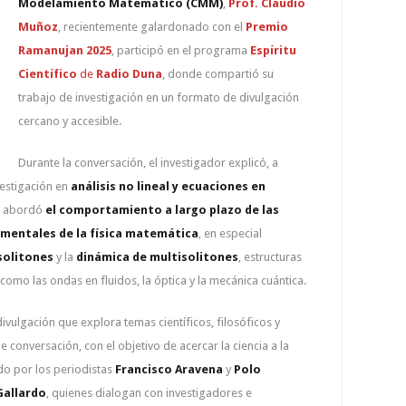
Modelamiento Matemático
(CMM)
,
Prof.
Claudio
Muñoz
, recientemente galardonado con el
Premio
Ramanujan 2025
, participó en el programa
Espíritu
Científico
de
Radio Duna
, donde compartió su
trabajo de investigación en un formato de divulgación
cercano y accesible.
Durante la conversación, el investigador explicó, a
vestigación en
análisis no lineal y ecuaciones en
r, abordó
el comportamiento a largo plazo de las
mentales de la física matemática
, en especial
 solitones
y la
dinámica de multisolitones
, estructuras
omo las ondas en fluidos, la óptica y la mecánica cuántica.
ivulgación que explora temas científicos, filosóficos y
 conversación, con el objetivo de acercar la ciencia a la
do por los periodistas
Francisco Aravena
y
Polo
Gallardo
, quienes dialogan con investigadores e