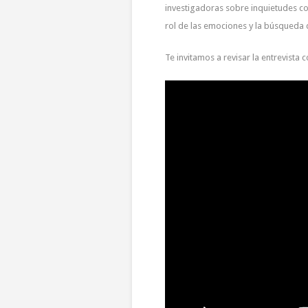
investigadoras sobre inquietudes co
rol de las emociones y la búsqueda 
Te invitamos a revisar la entrevista 