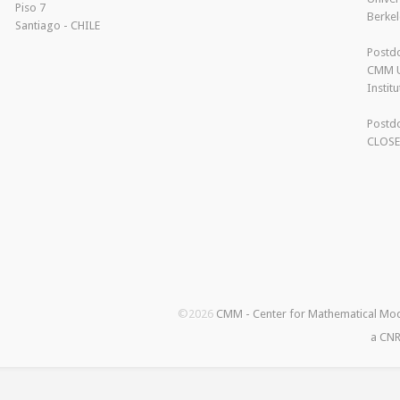
Piso 7
Berkel
Santiago - CHILE
Postdo
CMM U
Instit
Postdo
CLOS
©2026
CMM - Center for Mathematical Mo
a CNR