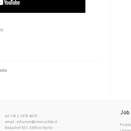
26
edia
Job
tel +56 2 2978 4870
email : infocmm@cmm.uchile.cl
Postdo
Beauchef 851, Edificio Norte –
Univer