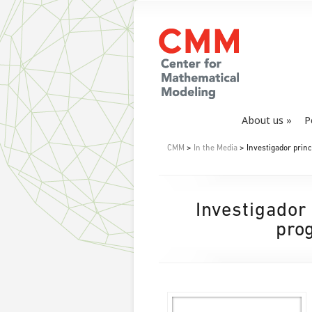
About us
P
CMM
>
In the Media
> Investigador princ
Investigador
pro